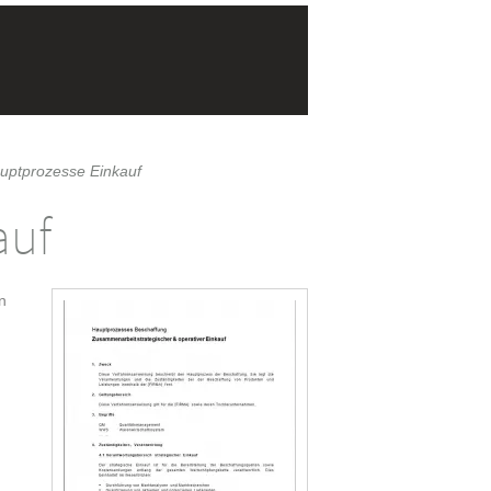
uptprozesse Einkauf
auf
n