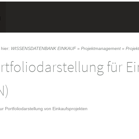
 hier:
WISSENSDATENBANK EINKAUF
»
Projektmanagement
»
Projek
rtfoliodarstellung für E
N)
ur Portfoliodarstellung von Einkaufsprojekten