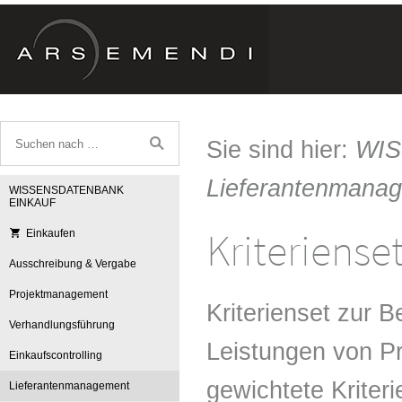
Sie sind hier:
WI
Lieferantenmana
WISSENSDATENBANK
EINKAUF
Kriteriens
Einkaufen
Ausschreibung & Vergabe
Projektmanagement
Kriterienset zur B
Verhandlungsführung
Leistungen von Pr
Einkaufscontrolling
gewichtete Krite
Lieferantenmanagement