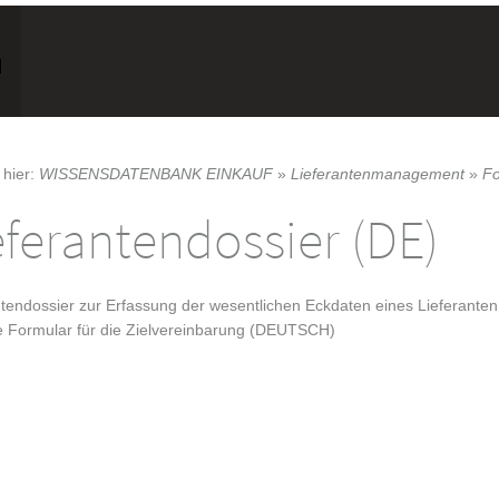
 hier:
WISSENSDATENBANK EINKAUF
»
Lieferantenmanagement
»
Fo
eferantendossier (DE)
ntendossier zur Erfassung der wesentlichen Eckdaten eines Lieferanten
ve Formular für die Zielvereinbarung (DEUTSCH)