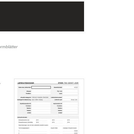
rmblätter
,