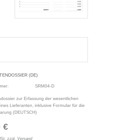
TENDOSSIER (DE)
mmer:
SRM04-D
ndossier zur Erfassung der wesentlichen
nes Lieferanten, inklusive Formular für die
nbarung (DEUTSCH)
 €
USt. zzgl.
Versand