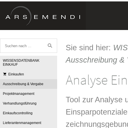
Sie sind hier:
WI
Ausschreibung &
WISSENSDATENBANK
EINKAUF
Analyse Ei
Einkaufen
Ausschreibung & Vergabe
Projektmanagement
Tool zur Analyse
Verhandlungsführung
Einsparpotenziale
Einkaufscontrolling
zeichnungsgebund
Lieferantenmanagement