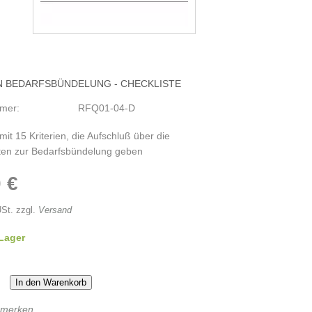
N BEDARFSBÜNDELUNG - CHECKLISTE
mmer:
RFQ01-04-D
mit 15 Kriterien, die Aufschluß über die
ten zur Bedarfsbündelung geben
 €
USt. zzgl.
Versand
 Lager
In den Warenkorb
 merken