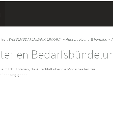
 hier:
WISSENSDATENBANK EINKAUF
»
Ausschreibung & Vergabe
»
iterien Bedarfsbündelun
te mit 15 Kriterien, die Aufschluß über die Möglichkeiten zur
bündelung geben